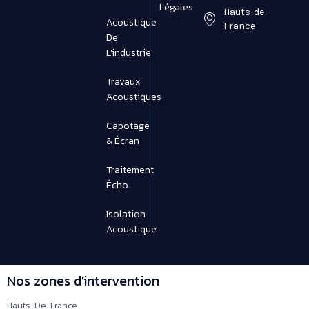
Légales
Hauts-de-
Acoustique
France
De
L'industrie
Travaux
Acoustiques
Capotage
& Écran
Traitement
Écho
Isolation
Acoustique
Nos zones d'intervention
Hauts-De-France