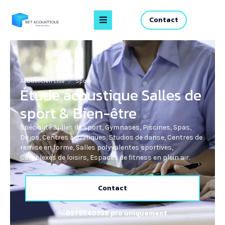
Contact
Acousticien Lille
Sport
Étude acoustique Salles de
sport & Bien-être
Spécialité Salles de sport, Gymnases, Piscines, Spas,
Dojos, Centres aquatiques, Studios de danse, Centres de
remise en forme, Salles polyvalentes sportives,
Complexes de loisirs, Espaces de fitness en plein air.
Contact
0379540358 pro uniquement