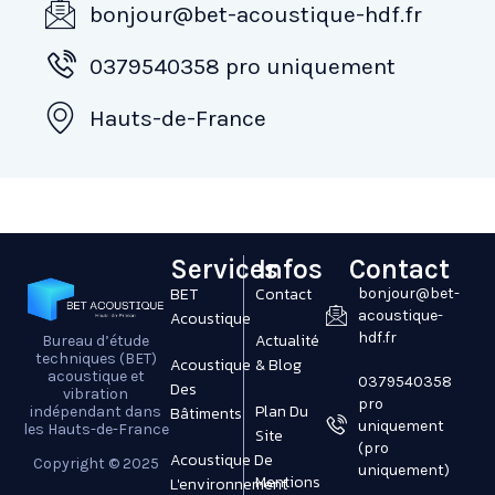
bonjour@bet-acoustique-hdf.fr
0379540358 pro uniquement
Hauts-de-France
Services
Infos
Contact
BET
Contact
bonjour@bet-
acoustique-
Acoustique
hdf.fr
Actualité
Bureau d’étude
techniques (BET)
Acoustique
& Blog
acoustique et
0379540358
Des
vibration
pro
Plan Du
Bâtiments
indépendant dans
uniquement
les Hauts-de-France
Site
(pro
Acoustique De
Copyright © 2025
uniquement)
Mentions
L'environnement