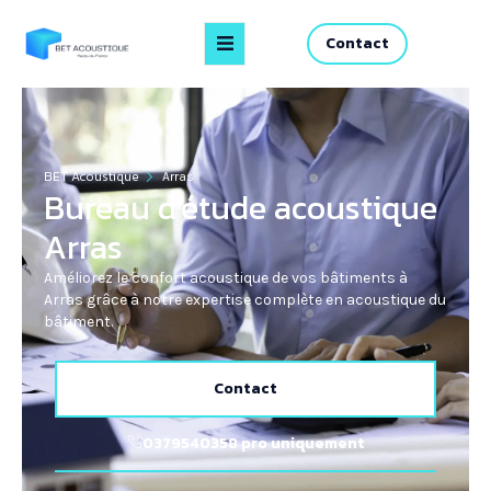
Contact
BET Acoustique
Arras
Bureau d'étude acoustique
Arras
Améliorez le confort acoustique de vos bâtiments à
Arras grâce à notre expertise complète en acoustique du
bâtiment.
Contact
0379540358 pro uniquement