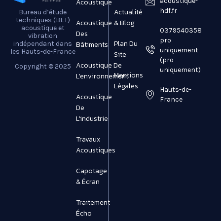
acoustique-
Acoustique
hdf.fr
Actualité
Bureau d’étude
techniques (BET)
Acoustique
& Blog
acoustique et
0379540358
Des
vibration
pro
Plan Du
Bâtiments
indépendant dans
uniquement
les Hauts-de-France
Site
(pro
Acoustique De
Copyright © 2025
uniquement)
Mentions
L'environnement
Légales
Hauts-de-
Acoustique
France
De
L'industrie
Travaux
Acoustiques
Capotage
& Écran
Traitement
Écho